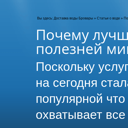
Вы здесь:
Доставка воды Бровары
»
Статьи о воде
»
По
Почему лучш
полезней м
Поскольку услу
на сегодня стал
популярной что
охватывает вс