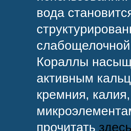
вода становится
структурирован
слабощелочной
Кораллы насыщ
активным каль
кремния, калия,
микроэлементам
прочитать
здес