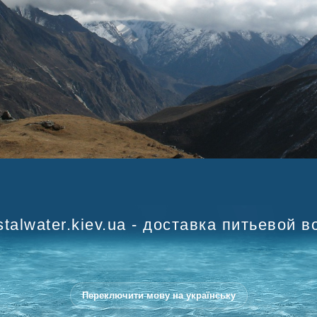
stalwater.kiev.ua - доставка питьевой в
Переключити мову на українську