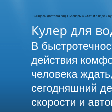
Вы здесь:
Доставка воды Бровары
»
Статьи о воде
»
Ку
Кулер для в
В быстротечнос
действия комфо
человека ждать,
сегодняшний де
скорости и авт