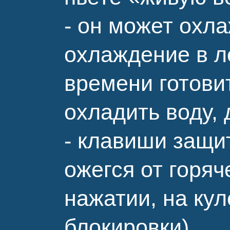
- он может охл
охлаждение в ле
времени готови
охладить воду, 
- клавиши защи
ожегся от горя
нажатии, на ку
блокировки)