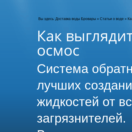
Вы здесь:
Доставка воды Бровары
»
Статьи о воде
»
Ка
Как выглядит
осмос
Система обратн
лучших создани
жидкостей от в
загрязнителей.